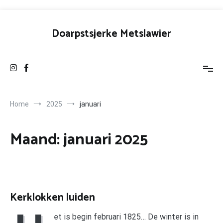
Ga
naar
Doarpstsjerke Metslawier
de
inhoud
Home
2025
januari
Maand:
januari 2025
Kerklokken luiden
et is begin februari 1825… De winter is in