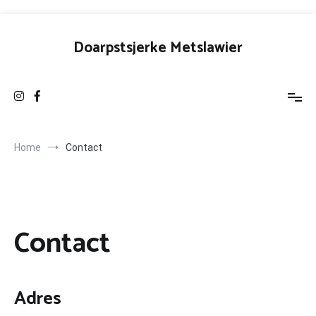
Ga
naar
Doarpstsjerke Metslawier
de
inhoud
Home
Contact
Contact
Adres