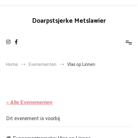
Ga
naar
Doarpstsjerke Metslawier
de
inhoud
Home
Evenementen
Vlas op Linnen
« Alle Evenementen
Dit evenement is voorbij.